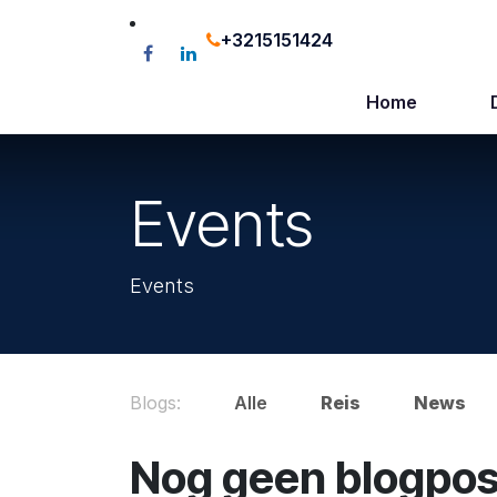
Overslaan naar inhoud
+3215151424
Home
Events
Events
Blogs:
Alle
Reis
News
Nog geen blogpos