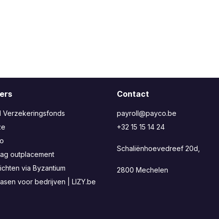
ers
Contact
l Verzekeringsfonds
payroll@payco.be
ze
+32 15 15 14 24
bo
Schaliënhoevedreef 20d,
ag outplacement
ichten via Byzantium
2800 Mechelen
easen voor bedrijven | LIZY.be